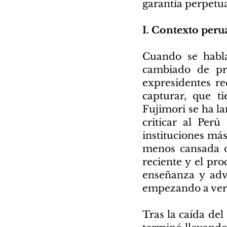
garantía perpetu
I. Contexto per
Cuando se habla
cambiado de pr
expresidentes re
capturar, que t
Fujimori se ha la
criticar al Per
instituciones má
menos cansada de
reciente y el pr
enseñanza y adve
empezando a ver 
Tras la caída de