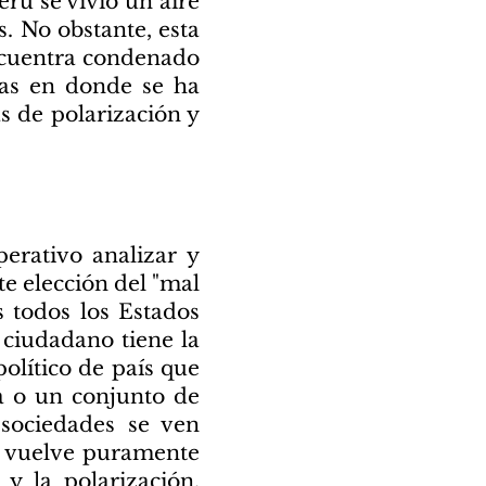
erú se vivió un aire
. No obstante, esta
encuentra condenado
das en donde se ha
s de polarización y
perativo analizar y
te elección del "mal
s todos los Estados
l ciudadano tiene la
olítico de país que
a o un conjunto de
 sociedades se ven
se vuelve puramente
 y la polarización,