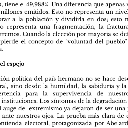
ú, tiene el 49,988%. Una diferencia que apenas
millones emitidos. Esto no representa un nivel
rar a la población y dividirla en dos; esto
sto representa una fragmentación, la fractu
xtremos. Cuando la elección por mayoría se d
pierde el concepto de "voluntad del pueblo"
a.
el espejo
ación política del país hermano no se hace de
al, sino desde la humildad, la sabiduría y la
tencia para la supervivencia de nuestro
 instituciones. Los síntomas de la degradación
 el auge del extremismo ya dejaron de ser una 
 ante nuestros ojos. La prueba más clara de 
ontienda electoral, protagonizada por Abelard