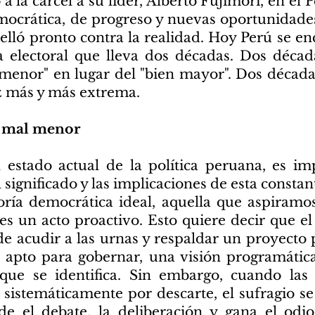
a la cárcel a su líder, Alberto Fujimori, en el P
ocrática, de progreso y nuevas oportunidades
relló pronto contra la realidad. Hoy Perú se 
 electoral que lleva dos décadas. Dos déca
 menor" en lugar del "bien mayor". Dos década
ez más y más extrema.
l mal menor
 estado actual de la política peruana, es im
 significado y las implicaciones de esta constan
oría democrática ideal, aquella que aspiramo
 es un acto proactivo. Esto quiere decir que e
e acudir a las urnas y respaldar un proyecto p
 apto para gobernar, una visión programátic
 que se identifica. Sin embargo, cuando las
r sistemáticamente por descarte, el sufragio 
rde el debate, la deliberación y gana el odio