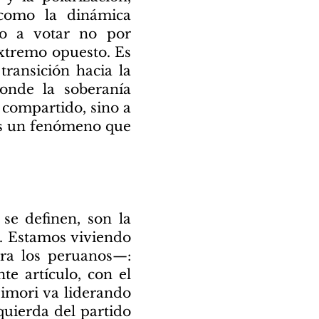
 como la dinámica
do a votar no por
extremo opuesto. Es
transición hacia la
donde la soberanía
 compartido, sino a
 es un fenómeno que
se definen, son la
. Estamos viviendo
ara los peruanos—:
te artículo, con el
jimori va liderando
quierda del partido