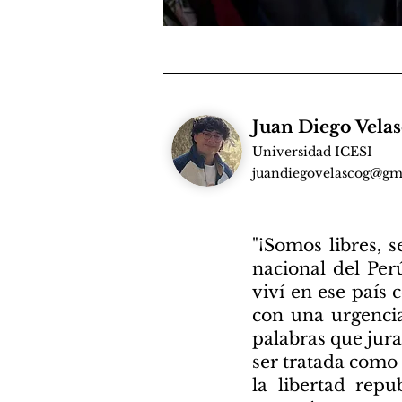
Juan Diego Vela
Universidad ICESI
juandiegovelascog@gm
"¡Somos libres, 
nacional del Per
viví en ese país
con una urgencia
palabras que jura
ser tratada como
la libertad re