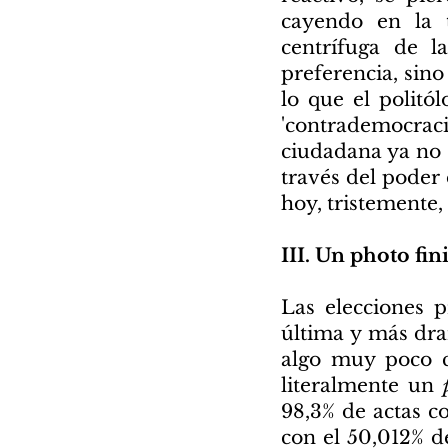
cayendo en la 
centrífuga de l
preferencia, sin
lo que el politó
'contrademocrac
ciudadana ya no 
través del poder
hoy, tristemente,
III. Un photo fin
Las elecciones p
última y más dra
algo muy poco c
literalmente un
98,3% de actas c
con el 50,012% d