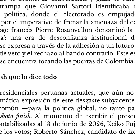
trampa que Giovanni Sartori identificaba
a política, donde el electorado es empuja
o por el imperativo de frenar la amenaza del 
logo francés Pierre Rosanvallon denominó la 
ia': una era de desconfianza institucional 
se expresa a través de la adhesión a un futuro
 de veto y el rechazo al bando contrario. Este
 se encuentra tocando las puertas de Colombia.
ish que lo dice todo
residenciales peruanas actuales, que aún no 
mática expresión de este desgaste subyacente
omún —para la política global, no tanto p
photo finish
. Al momento de escribir el presen
ontabilizadas al 13 de junio de 2026, Keiko Fu
e los votos; Roberto Sánchez, candidato de iz