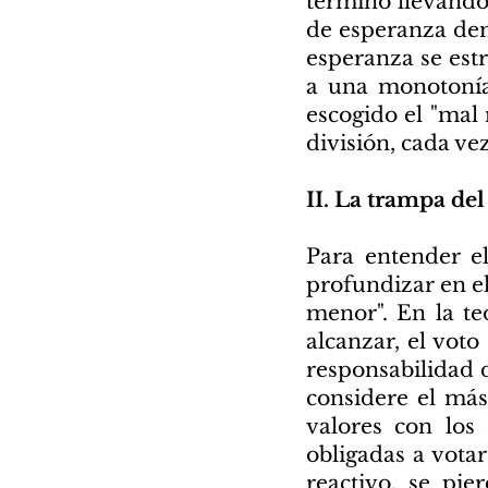
terminó llevando 
de esperanza dem
esperanza se est
a una monotonía
escogido el "mal
división, cada v
II. La trampa de
Para entender el
profundizar en el
menor". En la te
alcanzar, el voto
responsabilidad d
considere el más
valores con los
obligadas a vota
reactivo, se pie