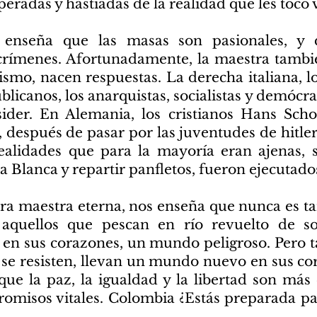
eradas y hastiadas de la realidad que les tocó v
 enseña que las masas son pasionales, y 
rímenes. Afortunadamente, la maestra tambi
arismo, nacen respuestas. La derecha italiana, 
publicanos, los anarquistas, socialistas y demócr
sider. En Alemania, los cristianos Hans Scho
 después de pasar por las juventudes de hitler
ealidades que para la mayoría eran ajenas, s
 Blanca y repartir panfletos, fueron ejecutado
stra maestra eterna, nos enseña que nunca es t
 aquellos que pescan en río revuelto de so
, en sus corazones, un mundo peligroso. Pero
 se resisten, llevan un mundo nuevo en sus c
e la paz, la igualdad y la libertad son más 
romisos vitales. Colombia ¿Estás preparada pa