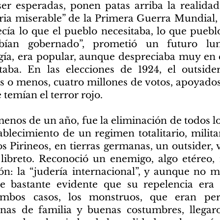
 ser esperadas, ponen patas arriba la realida
toria miserable” de la Primera Guerra Mundial,
cía lo que el pueblo necesitaba, lo que pueblo
ían gobernado”, prometió un futuro lumi
gía, era popular, aunque despreciaba muy en 
taba. En las elecciones de 1924, el outside
s o menos, cuatro millones de votos, apoyados
 temían el terror rojo.
menos de un año, fue la eliminación de todos lo
tablecimiento de un regimen totalitario, militar
os Pirineos, en tierras germanas, un outsider,
libreto. Reconoció un enemigo, algo etéreo, 
ón: la “judería internacional”, y aunque no 
fue bastante evidente que su repelencia era
mbos casos, los monstruos, que eran pe
sonas de familia y buenas costumbres, lleg