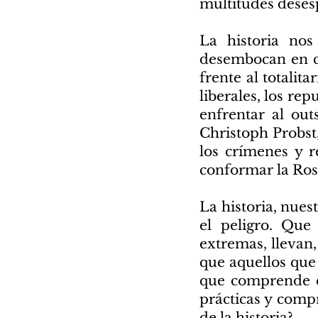
multitudes desesp
La historia nos
desembocan en c
frente al totalit
liberales, los re
enfrentar al out
Christoph Probst,
los crímenes y r
conformar la Rosa
La historia, nue
el peligro. Que
extremas, llevan
que aquellos que
que comprende qu
prácticas y comp
de la historia?