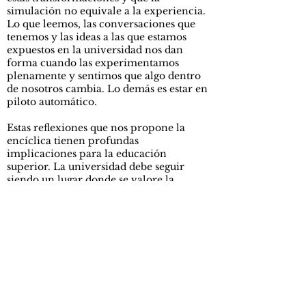
simulación no equivale a la experiencia.
Lo que leemos, las conversaciones que
tenemos y las ideas a las que estamos
expuestos en la universidad nos dan
forma cuando las experimentamos
plenamente y sentimos que algo dentro
de nosotros cambia. Lo demás es estar en
piloto automático.
Estas reflexiones que nos propone la
encíclica tienen profundas
implicaciones para la educación
superior. La universidad debe seguir
siendo un lugar donde se valore la
experiencia humana en toda su
complejidad. Un lugar donde el cuerpo,
las emociones, las relaciones personales
y la reflexión sobre el sentido de la vida
ocupen un lugar tan importante como la
adquisición de conocimientos
especializados. La verdadera formación
universitaria ocurre cuando una persona
descubre qué puede hacer y quién quiere