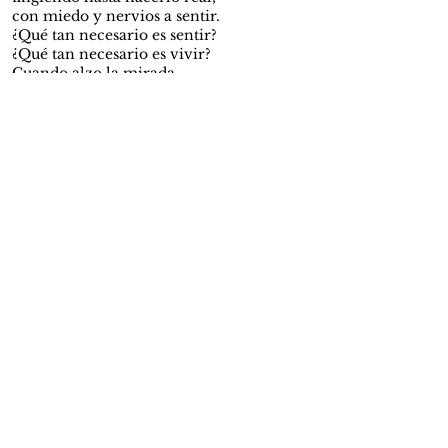
con miedo y nervios a sentir.
¿Qué tan necesario es sentir?
¿Qué tan necesario es vivir?
Cuando alzo la mirada
y veo más que mis horrendos problemas,
me doy cuenta
de que no estoy a una amputación de la
tranquilidad:
estoy a un corte de pensamiento.
Y siento que esto no acaba,
y si acaba,
que por favor acabe contigo.
lo que se va no siempre se va del todo
Copyright© 2026 VÍA PÚBLICA
ISSN: 3028-385X