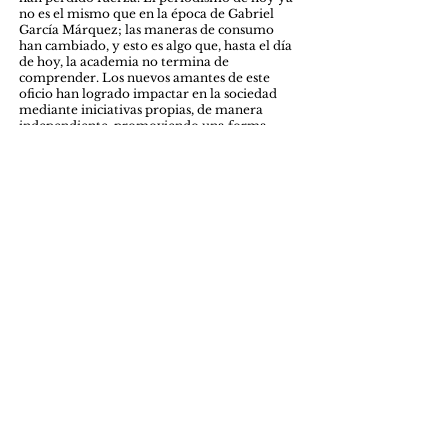
no es el mismo que en la época de Gabriel
García Márquez; las maneras de consumo
han cambiado, y esto es algo que, hasta el día
de hoy, la academia no termina de
comprender. Los nuevos amantes de este
oficio han logrado impactar en la sociedad
mediante iniciativas propias, de manera
independiente, promoviendo una forma
distinta de consumo y creando contenidos
que buscan la autenticidad, manteniendo vivo
el periodismo, pero siempre alejados de la
academia.
Los periodistas y los medios no dejarán de
hacer cosas mediocres hasta que no se les
exija lo contrario. Por eso, es de primera
necesidad reformar nuestra idea de los
medios, replantearnos el poder que le damos
a estos y exigirle a la academia que apoye al
nuevo periodismo.
Copyright© 2026 VÍA PÚBLICA
ISSN: 3028-385X