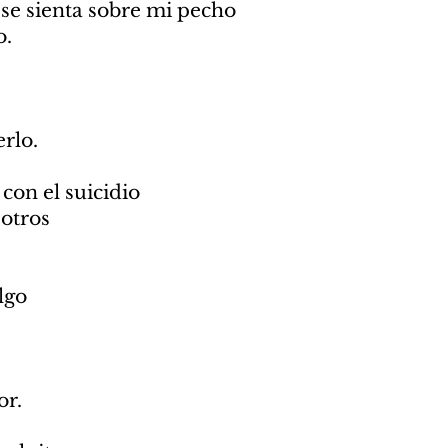
 se sienta sobre mi pecho
o.
rlo.
con el suicidio
otros
lgo
or.