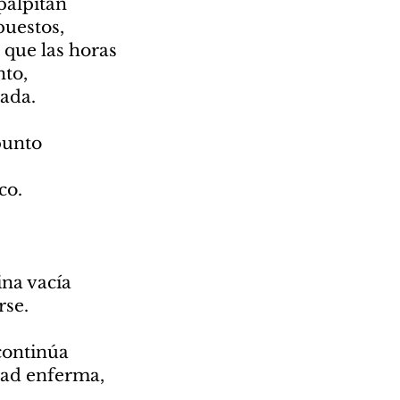
palpitan
uestos,
 que las horas
to,
rada.
punto
co.
na vacía
rse.
continúa
dad enferma,