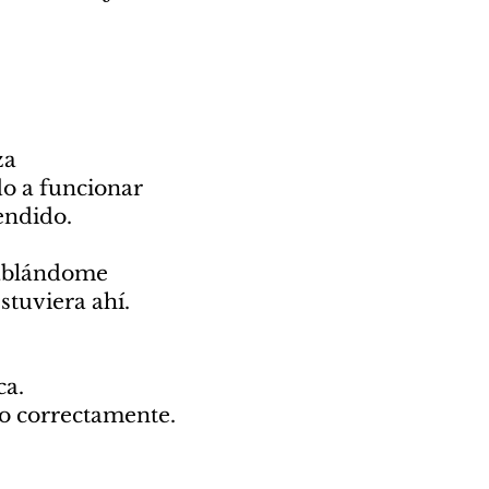
za
o a funcionar
endido.
hablándome
stuviera ahí.
ca.
po correctamente.