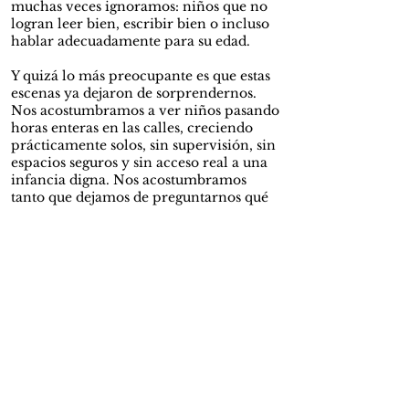
muchas veces ignoramos: niños que no
logran leer bien, escribir bien o incluso
hablar adecuadamente para su edad.
Y quizá lo más preocupante es que estas
escenas ya dejaron de sorprendernos.
Nos acostumbramos a ver niños pasando
horas enteras en las calles, creciendo
prácticamente solos, sin supervisión, sin
espacios seguros y sin acceso real a una
infancia digna. Nos acostumbramos
tanto que dejamos de preguntarnos qué
historias existen detrás de esas palabras
mal pronunciadas o de esos silencios.
La situación golpea con más fuerza a
comunidades históricamente excluidas,
entre ellas muchas poblaciones
afrocolombianas, donde las brechas
educativas y la pobreza siguen siendo
más profundas. Pero el problema ya no
pertenece solo a una región o a un grupo
específico. El abandono infantil se volvió
parte del paisaje colombiano.