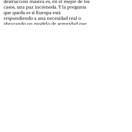
destrucción masiva es, en el mejor de los
casos, una paz incómoda. Y la pregunta
que queda es si Europa está
respondiendo a una necesidad real o
abrazando un modelo de seguridad que
ya debería estar superado.
El discurso de Île-Longue condensa las
tensiones que definen el momento
internacional: soberanía versus proyecto
europeo, auto-ayuda versus seguridad
colectiva, disuasión versus la aspiración
a un mundo sin armas nucleares. Ahora
bien, Macron hace lo que haría cualquier
actor racional cuando el sistema se
vuelve más inestable: refuerza
capacidades y busca coaliciones. La
teoría le da la razón. Pero, el
constructivismo nos recuerda que el
orden internacional no es solo una
estructura dada, sino también una
narrativa que los líderes construyen y
disputan. Acá radica el dilema, no solo si
Europa puede tener una disuasión