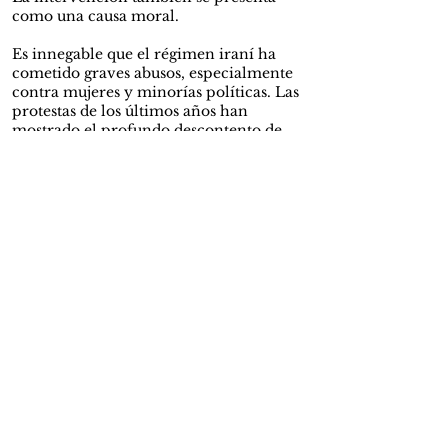
como una causa moral.
Es innegable que el régimen iraní ha
cometido graves abusos, especialmente
contra mujeres y minorías políticas. Las
protestas de los últimos años han
mostrado el profundo descontento de
sectores importantes de la sociedad iraní.
Sin embargo, la historia reciente invita
al escepticismo. Las intervenciones
militares justificadas en nombre de la
libertad, desde Irak hasta Libia, han
dejado legados profundamente
ambiguos.
Esto plantea una pregunta incómoda: ¿es
realmente la guerra la forma de rescatar
a los pueblos?
Y si el objetivo es defender a poblaciones
oprimidas, surge otra interrogante
inevitable: ¿por qué ese principio no se