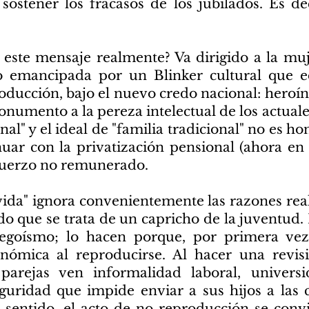
 sostener los fracasos de los jubilados. Es de
 este mensaje realmente? Va dirigido a la mu
o emancipada por un Blinker cultural que 
ucción, bajo el nuevo credo nacional: heroínas
umento a la pereza intelectual de los actuales
nal" y el ideal de "familia tradicional" no es ho
uar con la privatización pensional (ahora en c
fuerzo no remunerado.
ida" ignora convenientemente las razones reale
do que se trata de un capricho de la juventud.
 egoísmo; lo hacen porque, por primera vez,
nómica al reproducirse. Al hacer una revisi
parejas ven informalidad laboral, universid
uridad que impide enviar a sus hijos a las ca
e sentido, el acto de no reproducción se convi