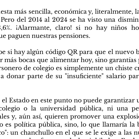
uesta más sencilla, económica y, literalmente,
 Pero del 2014 al 2024 se ha visto una dismin
3,6%. ¡Alarmante, claro! si no hay niños h
ue paguen nuestras pensiones.
abe si hay algún código QR para que el nuevo b
r más bocas que alimentar hoy, sino garantías 
ersonero de colegio es simplemente un chiste c
a donar parte de su "insuficiente" salario par
 el Estado en este punto no puede garantizar 
olegio o la universidad pública, ni una p
les y, aún así, quieren promover una explos
o es política pública, sino, lo que llamaría l
o": un chanchullo en el que se le exige a las 