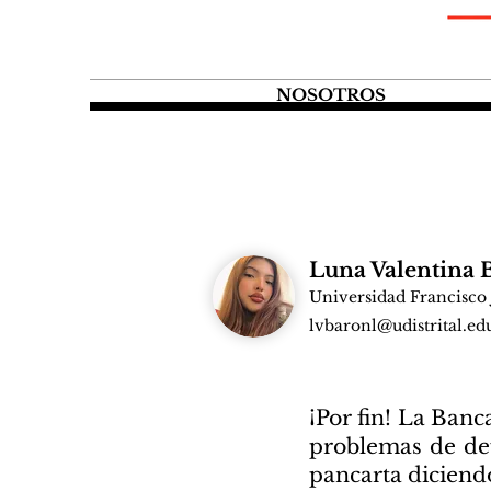
NOSOTROS
Luna Valentina 
Universidad Francisco 
lvbaronl@udistrital.ed
¡Por fin! La Banc
problemas de def
pancarta diciendo