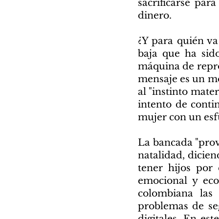
sacrificarse para
dinero.
¿Y para quién va
baja que ha sid
máquina de reprod
mensaje es un mon
al "instinto mater
intento de contin
mujer con un es
La bancada "prov
natalidad, dicien
tener hijos por
emocional y eco
colombiana las 
problemas de seg
digitales. En est