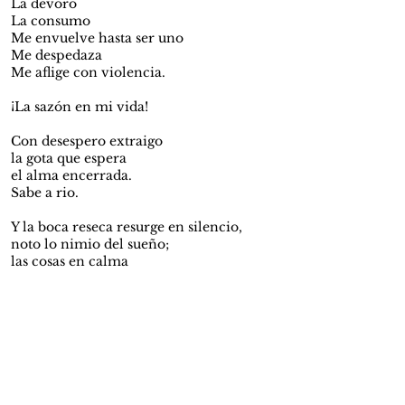
La devoro
La consumo
Me envuelve hasta ser uno
Me despedaza
Me aflige con violencia.
¡La sazón en mi vida!
Con desespero extraigo
la gota que espera
el alma encerrada.
Sabe a rio.
Y la boca reseca resurge en silencio,
noto lo nimio del sueño;
las cosas en calma
se van con el viento
y justas se alejan
con vil movimiento,
me encuentro solo en mis pensamientos.
Perezco.
Ahora me alejo,
sollozo la mentira.