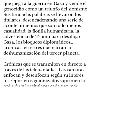
que juega a la guerra en Gaza y vende el
genocidio como un triunfo del sionismo.
Sus limitadas palabras se llevaron los
titulares, desencadenando una serie de
acontecimientos que son todo menos
casualidad: la flotilla humanitaria, la
advertencia de Trump para desalojar
Gaza, los bloqueos diplomáticos…
crónicas terrestres que narran la
deshumanización del tercer planeta.
Crónicas que se transmiten en directo a
través de las telepantallas. Las cámaras
enfocan y desenfocan según su interés;
los reporteros guionizados suprimen la
opinión y los titulares cada vez más
sensacionalistas. Quizás Orwell también
haga parte de la crónica. En un mundo
de información acelerada, cualquier
acontecimiento se convierte en noticia;
todos quieren ser protagonistas, corren
sin conciencia hacia el campo de batalla,
esperando la atención de un micrófono.