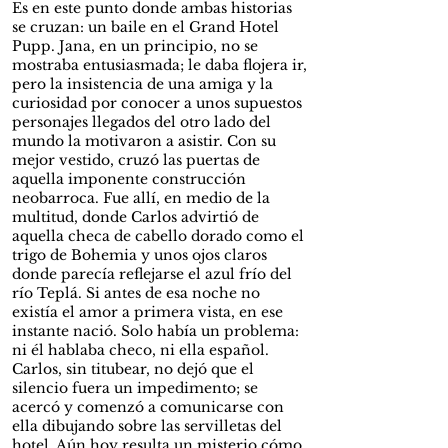
Es en este punto donde ambas historias
se cruzan: un baile en el Grand Hotel
Pupp. Jana, en un principio, no se
mostraba entusiasmada; le daba flojera ir,
pero la insistencia de una amiga y la
curiosidad por conocer a unos supuestos
personajes llegados del otro lado del
mundo la motivaron a asistir. Con su
mejor vestido, cruzó las puertas de
aquella imponente construcción
neobarroca. Fue allí, en medio de la
multitud, donde Carlos advirtió de
aquella checa de cabello dorado como el
trigo de Bohemia y unos ojos claros
donde parecía reflejarse el azul frío del
río Teplá. Si antes de esa noche no
existía el amor a primera vista, en ese
instante nació. Solo había un problema:
ni él hablaba checo, ni ella español.
Carlos, sin titubear, no dejó que el
silencio fuera un impedimento; se
acercó y comenzó a comunicarse con
ella dibujando sobre las servilletas del
hotel. Aún hoy resulta un misterio cómo