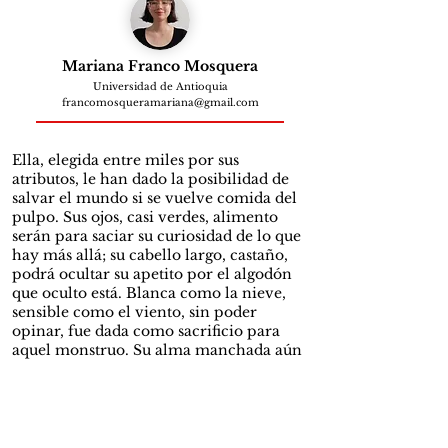
Mariana Franco Mosquera
Universidad de Antioquia
francomosqueramariana@gmail.com
Ella, elegida entre miles por sus
atributos, le han dado la posibilidad de
salvar el mundo si se vuelve comida del
pulpo. Sus ojos, casi verdes, alimento
serán para saciar su curiosidad de lo que
hay más allá; su cabello largo, castaño,
podrá ocultar su apetito por el algodón
que oculto está. Blanca como la nieve,
sensible como el viento, sin poder
opinar, fue dada como sacrificio para
aquel monstruo. Su alma manchada aún
conserva la esperanza de ser amada,
pero el no ser rescatada le impide
continuar en su camino lineal. Reza y
llora, pero su Dios la ignora; sabe que
por él no podrá ser amada, así que, en un