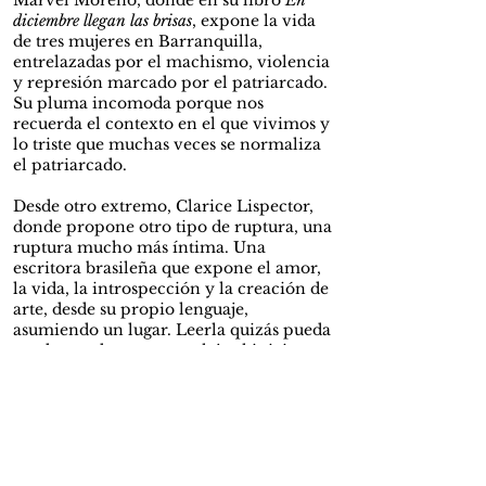
Marvel Moreno, donde en su libro
En
diciembre llegan las brisas
, expone la vida
de tres mujeres en Barranquilla,
entrelazadas por el machismo, violencia
y represión marcado por el patriarcado.
Su pluma incomoda porque nos
recuerda el contexto en el que vivimos y
lo triste que muchas veces se normaliza
el patriarcado.
Desde otro extremo, Clarice Lispector,
donde propone otro tipo de ruptura, una
ruptura mucho más íntima. Una
escritora brasileña que expone el amor,
la vida, la introspección y la creación de
arte, desde su propio lenguaje,
asumiendo un lugar. Leerla quizás pueda
ser demandante y compleja al inicio,
pero termina convirtiéndose en una
compañera porque te expone lo íntimo
desde la mente y el sentir de una mujer,
exponiendo aquello que muchas sienten,
pero pocas veces se escribe.