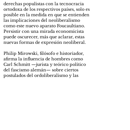
derechas populistas con la tecnocracia
ortodoxa de los respectivos países, solo es
posible en la medida en que se entienden
las implicaciones del neoliberalismo
como este nuevo aparato Foucaultiano.
Persistir con una mirada economicista
puede oscurecer, más que aclarar, estas
nuevas formas de expresión neoliberal.
Philip Mirowski, filósofo e historiador,
afirma la influencia de hombres como
Carl Schmitt —jurista y teórico político
del fascismo alemán— sobre ciertos
postulados del ordoliberalismo y las
doctrinas de Friedrich Hayek para
explicar sus posibles afinidades con
sistemas autoritarios. También, comenta
la clara financiación, por parte de grupos
empresariales neoliberales, como el de
los hermanos Koch, entre otros, a think
tanks conservadores, candidaturas
neorreaccionarias como la de Donald
Trump y promoción de propaganda