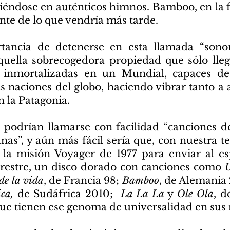
iéndose en auténticos himnos. Bamboo, en la fi
nte de lo que vendría más tarde.
tancia de detenerse en esta llamada “sonor
quella sobrecogedora propiedad que sólo lleg
 inmortalizadas en un Mundial, capaces de
s naciones del globo, haciendo vibrar tanto a 
 la Patagonia.
 podrían llamarse con facilidad “canciones de
as”, y aún más fácil sería que, con nuestra t
 la misión Voyager de 1977 para enviar al es
rrestre, un disco dorado con canciones como
U
de la vida
, de Francia 98;
Bamboo
, de Alemania
ca,
de Sudáfrica 2010;
La La La
y
Ole Ola
, d
que tienen ese genoma de universalidad en sus 