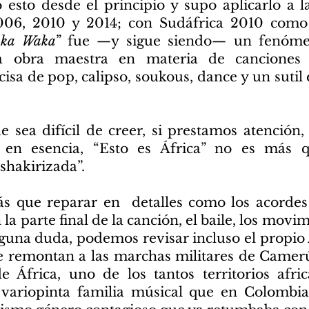
 esto desde el principio y supo aplicarlo a l
006, 2010 y 2014; con Sudáfrica 2010 co
ka Waka
” fue —y sigue siendo— un fenómen
a obra maestra en materia de canciones 
sa de pop, calipso, soukous, dance y un sutil 
e sea difícil de creer, si prestamos atención
 en esencia, “Esto es África” no es más
shakirizada”.
s que reparar en detalles como los acordes 
la parte final de la canción, el baile, los movi
lguna duda, podemos revisar incluso el propio
e remontan a las marchas militares de Camer
e África, uno de los tantos territorios afri
 variopinta familia músical que en Colomb