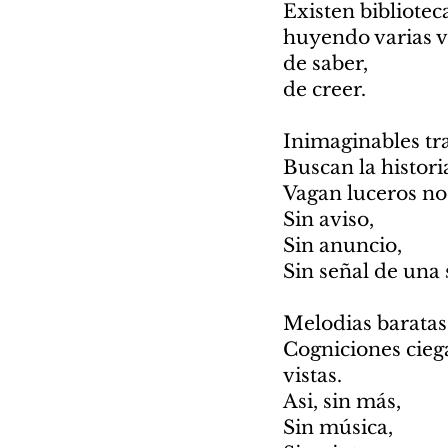
‎Existen bibliote
‎huyendo varias v
‎de saber,
‎de creer.
‎Inimaginables tr
‎Buscan la histori
‎Vagan luceros no
‎Sin aviso,
‎Sin anuncio,
‎Sin señal de una
‎Melodias barata
‎Cogniciones cieg
vistas.
‎Asi, sin más,
‎Sin música,