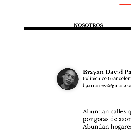
NOSOTROS
Brayan David Pa
Politécnico Grancolo
bparramesa@gmail.c
‎Abundan calles 
por gotas de aso
‎Abundan hogare