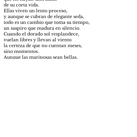
de su corta vida.
Ellas viven un lento proceso,
y aunque se cubran de elegante seda,
todo es un cambio que toma su tiempo,
un suspiro que madura en silencio.
Cuando el dorado sol resplandece,
vuelan libres y llevan al viento
la certeza de que no cuentan meses,
sino momentos.
Aunque las mariposas sean bellas,
y resalten sobre todo lo vivo y eterno,
tan delicadas como el céfiro,
y con colores del mismo cielo.
Copyright© 2026 VÍA PÚBLICA
ISSN: 3028-385X