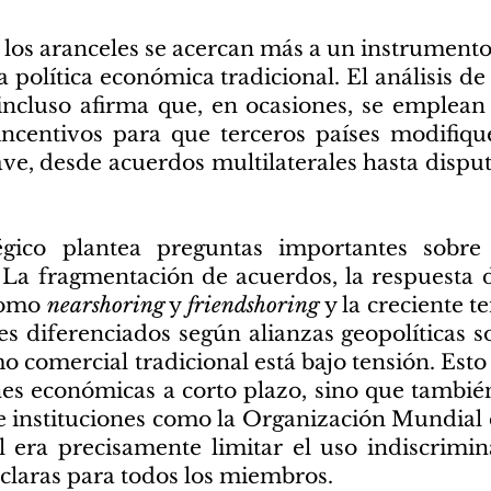
, los aranceles se acercan más a un instrument
a política económica tradicional. El análisis de
ncluso afirma que, en ocasiones, se emple
incentivos para que terceros países modifiq
ave, desde acuerdos multilaterales hasta dispu
égico plantea preguntas importantes sobre 
 La fragmentación de acuerdos, la respuesta 
 como
nearshoring
y
friendshoring
y la creciente t
s diferenciados según alianzas geopolíticas 
mo comercial tradicional está bajo tensión. Esto
es económicas a corto plazo, sino que tambié
e instituciones como la Organización Mundial
 era precisamente limitar el uso indiscrimi
claras para todos los miembros.