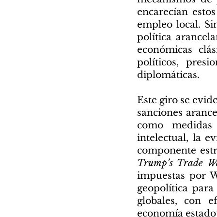
encarecían esto
empleo local. Si
política arancel
económicas clás
políticos, pres
diplomáticas.
Este giro se evid
sanciones arance
como medidas p
intelectual, la 
componente estr
Trump’s Trade W
impuestas por W
geopolítica para
globales, con e
economía estado