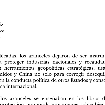
iz
ico
m
décadas, los aranceles dejaron de ser inst
 proteger industrias nacionales y recauda
 herramientas geopolíticas estratégicas, us
idos y China no solo para corregir desequili
 en la conducta política de otros Estados y cons
ma internacional.
 los aranceles se enseñaban en los libros
rotección temporal: gravámenes sobre bien