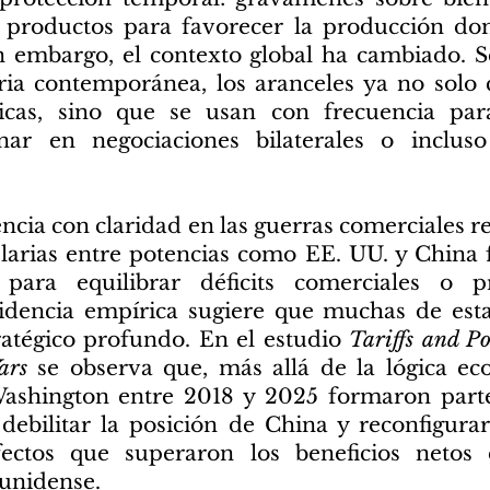
s productos para favorecer la producción dom
n embargo, el contexto global ha cambiado. S
aria contemporánea, los aranceles ya no sol
icas, sino que se usan con frecuencia par
ionar en negociaciones bilaterales o inclus
encia con claridad en las guerras comerciales r
larias entre potencias como EE. UU. y China
ara equilibrar déficits comerciales o p
evidencia empírica sugiere que muchas de esta
atégico profundo. En el estudio
Tariffs and Po
ars
se observa que, más allá de la lógica eco
ashington entre 2018 y 2025 formaron parte
 debilitar la posición de China y reconfigura
fectos que superaron los beneficios netos
unidense.