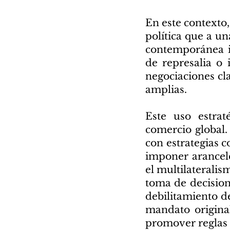
En este contexto
política que a un
contemporánea i
de represalia o 
negociaciones cl
amplias.
Este uso estrat
comercio global.
con estrategias
imponer arancele
el multilateralis
toma de decision
debilitamiento d
mandato original
promover reglas 