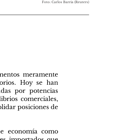
Foto: Carlos Barria (Reuters)
rumentos meramente
torios. Hoy se han
adas por potencias
brios comerciales,
olidar posiciones de
 de economía como
es importados que