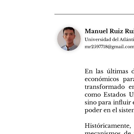
Manuel Ruiz Ru
Universidad del Atlánt
mr2597718@gmail.co
En las últimas 
económicos para
transformado en
como Estados Un
sino para influir
poder en el siste
Históricamente,
mecanismos de p