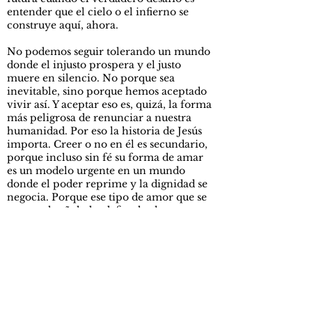
entender que el cielo o el infierno se
construye aquí, ahora.
No podemos seguir tolerando un mundo
donde el injusto prospera y el justo
muere en silencio. No porque sea
inevitable, sino porque hemos aceptado
vivir así. Y aceptar eso es, quizá, la forma
más peligrosa de renunciar a nuestra
humanidad. Por eso la historia de Jesús
importa. Creer o no en él es secundario,
porque incluso sin fé su forma de amar
es un modelo urgente en un mundo
donde el poder reprime y la dignidad se
negocia. Porque ese tipo de amor que se
acerca al señalado, defiende al
marginado, que incomoda al poder, es
exactamente lo que necesitamos pero
que, sin embargo, seguimos evitando.
Vivimos en un mundo donde muchos de
los gobiernos reprimen a su gente por
pensar distinto, por protestar, por