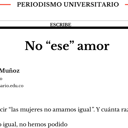
ESCRIBE
No “ese” amor
n Muñoz
io
ario.edu.co
ir “las mujeres no amamos igual
”
. Y cuánta r
igual, no hemos podido