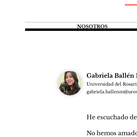
NOSOTROS
Gabriela Ballé
Universidad del Rosar
gabriela.ballenm@uros
He escuchado dec
No hemos amado 