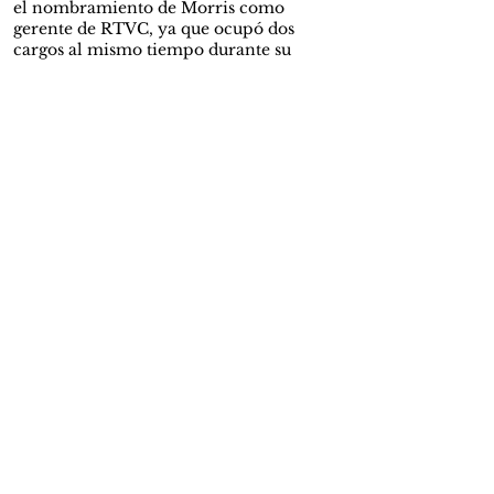
el nombramiento de Morris como
gerente de RTVC, ya que ocupó dos
cargos al mismo tiempo durante su
posesión y el ministerio de las
Comunicaciones no ratificó la idoneidad
para que Morris ocupara su lugar como
gerente, dejando el estudio inconcluso y
sin que se conocieran los resultados
públicamente.
Foto: AP / GETTY
En enero de este año,
Volcánicas
publicó
otro artículo en el que se denunciaban