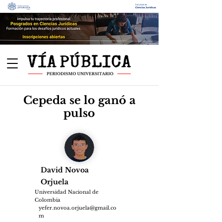
Cepeda se lo ganó a
pulso
David Novoa
Orjuela
Universidad Nacional de
Colombia
yefer.novoa.orjuela@gmail.co
m