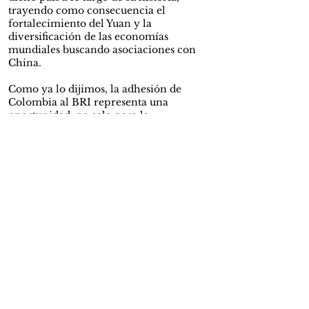
trayendo como consecuencia el
fortalecimiento del Yuan y la
diversificación de las economías
mundiales buscando asociaciones con
China.
Como ya lo dijimos, la adhesión de
Colombia al BRI representa una
oportunidad, no solo para la
diversificación de las relaciones
internacionales, sino también para el
desarrollo de infraestructura,
conectividad y tecnología y, en general,
para el desarrollo económico y la
disminución de brechas de desigualdad.
Así mismo, el BRI podría representar
una diversificación en las fuentes de
inversión extranjeras, reduciendo la
dependencia tradicional de capitales del
norte global. Aunque Estados Unidos
sigue siendo un aliado estratégico, China
representa el acceso a nuevos mercados
de tecnología, financiamiento y