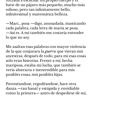
forzada a escuchar mi propio cuerpo y el
batir de un pájaro más pequeño, mucho más
odioso, pero tan infinitamente bello,
infinitesimal y matemática belleza.
—Mari… posa —digo, anonadada, masticando
cada palabra, cada letra de maría se posa.
—Así es. A mí también me costaría entender
lo que no soy.
Me asaltan esas palabras con mayor violencia
de la que conjurara la
guerra
que vieran mis
ancestras; después de todo, para mí esas cosas
solo eran historias. Frente a mí, hecha
mariposa, estaba mi lucha, que también se
vería abstracta e inentendible para mis
posibles rosas, mis posibles hijas.
Pavonéandose, regodéandose, hace otra
danza —tan banal y estúpida y envidiable
como la primera— antes de despedirse de mí,
entregándose a la distancia que su nueva vida
permitiría.
Deja de llover, llega la antesala del hielo. La
oruga, cambiante y perfecta, no sale de mis
pensamientos.