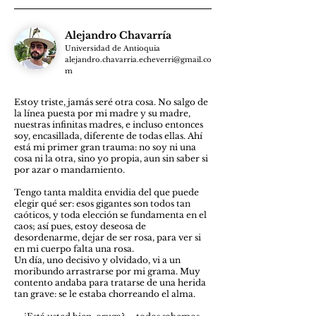
Alejandro Chavarría
Universidad de Antioquia
alejandro.chavarria.echeverri@gmail.co
m
Estoy triste, jamás seré otra cosa. No salgo de
la línea puesta por mi madre y su madre,
nuestras infinitas madres, e incluso entonces
soy, encasillada, diferente de todas ellas. Ahí
está mi primer gran trauma: no soy ni una
cosa ni la otra, sino yo propia, aun sin saber si
por azar o mandamiento.
Tengo tanta maldita envidia del que puede
elegir qué ser: esos gigantes son todos tan
caóticos, y toda elección se fundamenta en el
caos; así pues, estoy deseosa de
desordenarme, dejar de ser rosa, para ver si
en mi cuerpo falta una rosa.
Un día, uno decisivo y olvidado, vi a un
moribundo arrastrarse por mi grama. Muy
contento andaba para tratarse de una herida
tan grave: se le estaba chorreando el alma.