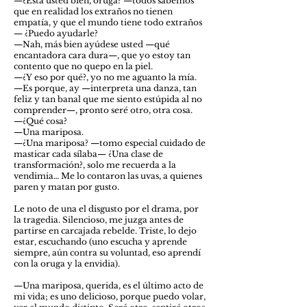
—¿Está usted bien, oruga? —todos sabemos
que en realidad los extraños no tienen
empatía, y que el mundo tiene todo extraños
— ¿Puedo ayudarle?
—Nah, más bien ayúdese usted —qué
encantadora cara dura—, que yo estoy tan
contento que no quepo en la piel.
—¿Y eso por qué?, yo no me aguanto la mía.
—Es porque, ay —interpreta una danza, tan
feliz y tan banal que me siento estúpida al no
comprender—, pronto seré otro, otra cosa.
—¿Qué cosa?
—Una mariposa.
—¿Una mariposa? —tomo especial cuidado de
masticar cada sílaba— ¿Una clase de
transformación?, solo me recuerda a la
vendimia… Me lo contaron las uvas, a quienes
paren y matan por gusto.
Le noto de una el disgusto por el drama, por
la tragedia. Silencioso, me juzga antes de
partirse en carcajada rebelde. Triste, lo dejo
estar, escuchando (uno escucha y aprende
siempre, aún contra su voluntad, eso aprendí
con la oruga y la envidia).
—Una mariposa, querida, es el último acto de
mi vida; es uno delicioso, porque puedo volar,