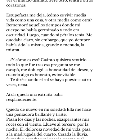
ver el mundo distinto. Seré otro, sentiré otros
corazones.
Estupefacta me deja, ¿cómo es vivir media
vida como una cosa, y otra media como otra?
Rememoré aquellos tiempos donde mi
cuerpo no había germinado y todo era
oscuridad. Luego, cuando ni pétalos tenía. Me
quedaba claro, sin embargo, que yo siempre
había sido la misma, grande o menuda, la
misma.
—¿Y cómo es eso? Cuánto quisiera sentirlo —
todo lo que fue tras esa pregunta se me
escapó, me doblegó la honestidad del deseo, y
cuando algo es honesto, es inevitable.
—Te diré cuando el sol se haya puesto cuatro
veces, nena.
Atrás queda una extraña baba
resplandeciente.
Quedo de nuevo en mi soledad: Ella me hace
una pensadora brillante y triste.
Pasan los días y las noches, exasperantes mis
roces con el viento. Llueve al tercero, por la
noche. Él, dolorosa novedad de mi vida, pasa
a la madrugada del cuarto. Cesada la lluvia,