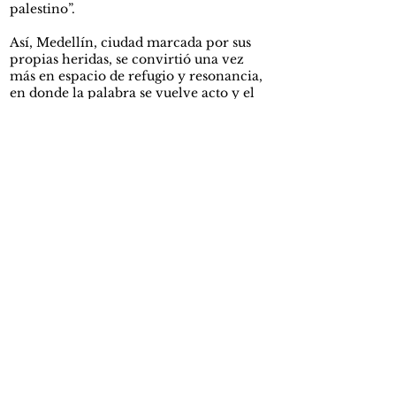
palestino”.
Así, Medellín, ciudad marcada por sus
propias heridas, se convirtió una vez
más en espacio de refugio y resonancia,
en donde la palabra se vuelve acto y el
acto, resistencia.
La magia se encuentra en lo que no se
dijo. En el vacío entre cada palabra, en
las voces quebradas y en la ovación. Lo
omitido por la tragedia y velado por la
poética allende de territorios destruidos:
¿Dónde están las letras palestinas?
En muchos festivales, su lugar ha sido el
del homenaje póstumo. Sus autores
sobreviven dispersos. Cada nombre que
falta es también un agujero más dentro
del desierto repleto de tumbas sin lápida.
¿Hubo representación suficiente de sus
voces, sus acentos, sus poéticas? ¿Dónde
están sus libros? ¿Dónde los manuscritos,
los archivos, los testimonios? ¿Habrá algo