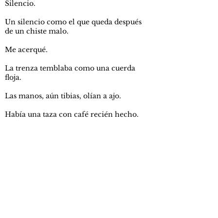
Silencio.
Un silencio como el que queda después
de un chiste malo.
Me acerqué.
La trenza temblaba como una cuerda
floja.
Las manos, aún tibias, olían a ajo.
Había una taza con café recién hecho.
Pan blandito en la mesa, envuelto en
servilleta.
Una foto en la pared: un niño con orejas
grandes montando una bicicleta roja al
lado de una pequeña que era más huesos
que persona.
La misma que yo vendí para comprar mi
primer revólver.