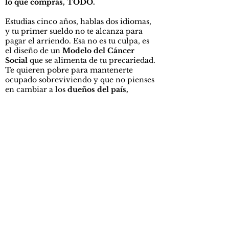
lo que compras, TODO.
Estudias cinco años, hablas dos idiomas,
y tu primer sueldo no te alcanza para
pagar el arriendo. Esa no es tu culpa, es
el diseño de un
Modelo del Cáncer
Social
que se alimenta de tu precariedad.
Te quieren pobre para mantenerte
ocupado sobreviviendo y que no pienses
en cambiar a los
dueños del país,
¿entonces para qué marchar? ¿Para qué
molestar a mis jefes? ¿PARA QUÉ? Eso
justamente es lo que quieren que digas
“yo no marcho, yo produzco’’, nos
venden la falsa dicotomía del “menos
peor”, pero el verdadero enemigo es el
amarillismo
que te grita titulares que no
tienen nada que ver. El sistema de las
élites extractivas
no teme tu protesta en
la calle;
teme tu voto estratégico en la
urna.
¿Quieres desmantelar la
Máquina de la
Desigualdad
? Abre el plan de gobierno.