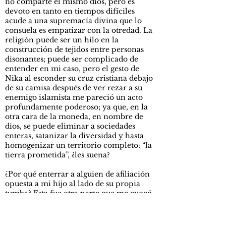
no comparte el mismo dios, pero es
devoto en tanto en tiempos difíciles
acude a una supremacía divina que lo
consuela es empatizar con la otredad. La
religión puede ser un hilo en la
construcción de tejidos entre personas
disonantes; puede ser complicado de
entender en mi caso, pero el gesto de
Nika al esconder su cruz cristiana debajo
de su camisa después de ver rezar a su
enemigo islamista me pareció un acto
profundamente poderoso; ya que, en la
otra cara de la moneda, en nombre de
dios, se puede eliminar a sociedades
enteras, satanizar la diversidad y hasta
homogenizar un territorio completo: “la
tierra prometida”, ¿les suena?
¿Por qué enterrar a alguien de afiliación
opuesta a mi hijo al lado de su propia
tumba? Esta fue otra parte que me evocó
mucha paz humanitaria en
Mandarinas
;
me expresó por medio del diálogo la
perspectiva de Ivo y de alguna forma, mi