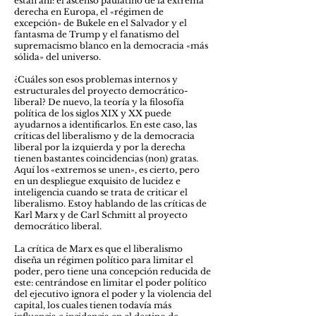
están ahí: el ascenso paulatino de la extrema
derecha en Europa, el «régimen de
excepción» de Bukele en el Salvador y el
fantasma de Trump y el fanatismo del
supremacismo blanco en la democracia «más
sólida» del universo.
¿Cuáles son esos problemas internos y
estructurales del proyecto democrático-
liberal? De nuevo, la teoría y la filosofía
política de los siglos XIX y XX puede
ayudarnos a identificarlos. En este caso, las
críticas del liberalismo y de la democracia
liberal por la izquierda y por la derecha
tienen bastantes coincidencias (non) gratas.
Aquí los «extremos se unen», es cierto, pero
en un despliegue exquisito de lucidez e
inteligencia cuando se trata de criticar el
liberalismo. Estoy hablando de las críticas de
Karl Marx y de Carl Schmitt al proyecto
democrático liberal.
La crítica de Marx es que el liberalismo
diseña un régimen político para limitar el
poder, pero tiene una concepción reducida de
este: centrándose en limitar el poder político
del ejecutivo ignora el poder y la violencia del
capital, los cuales tienen todavía más