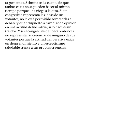
argumentos. Schmitt se da cuenta de que
ambas cosas no se pueden hacer al mismo
tiempo porque una niega a la otra. Si un
congresista representa las ideas de sus
votantes, no le está permitido someterlas a
debate y estar dispuesto a cambiar de opinión
en una actitud deliberativa; si lo hace es un
traidor. Y si el congresista delibera, entonces
no representa las creencias de ninguno de sus
votantes porque la actitud deliberativa exige
un desprendimiento y un escepticismo
saludable frente a sus propias creencias.
Estas dos críticas expresan una misma idea
con palabras distintas: que la democracia
moderna es la promesa de que el pueblo
puede tomar el destino de su vida en sus
propias manos, pero que esta promesa es
permanentemente defraudada en la
democracia liberal porque hay temas que
están excluidos del debate y de lo que puede
ser decidido democráticamente por el
pueblo. Es por eso por lo que los pueblos en
todas las latitudes ceden a las tentaciones
autoritarias: ven en ellas el derrumbe de las
barreras que no les permiten tomar en sus
manos su propio destino.