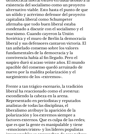
democracia liberal estuvo en duda debido a la
existencia del socialismo como un proyecto
alternativo viable. Esto hasta el punto de que
un sólido y acérrimo defensor del proyecto
capitalista liberal como Schumpeter
afirmaba que todo buen liberal estaba
condenado a discutir con el socialismo y el
marxismo. Cuando cayeron la Unión
Soviética y el muro de Berlín la democracia
liberal y sus defensores cantaron victoria. El
tan anhelado consenso sobre los valores
fundamentales de la democracia y la
convivencia había al fin llegado. Pero el
suspiro duró si acaso veinte años. El mundo
apacible del consenso quedó arruinado de
nuevo por la maldita polarización y el
surgimiento de los «extremos».
Frente a tan trágico escenario, la tradición
liberal ha reaccionado como el avestruz:
escondiendo la cabeza en la arena.
Representado en periodistas y reputados
analistas de todas las disciplinas, el
liberalismo atribuye la aparición de la
polarización y los extremos siempre a
factores externos. Que es culpa de las redes;
que es que la gente es manipulable y tiene
«emociones tristes» y los líderes populistas