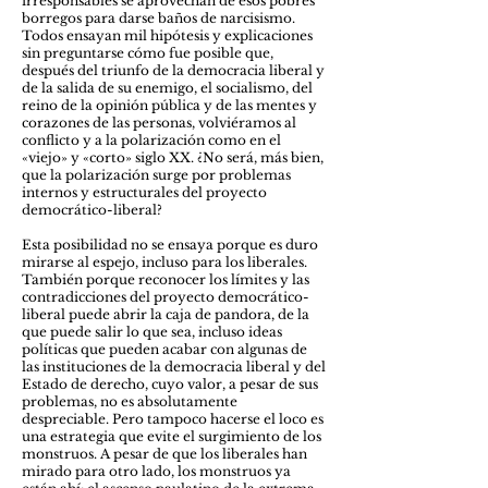
irresponsables se aprovechan de esos pobres
borregos para darse baños de narcisismo.
Todos ensayan mil hipótesis y explicaciones
sin preguntarse cómo fue posible que,
después del triunfo de la democracia liberal y
de la salida de su enemigo, el socialismo, del
reino de la opinión pública y de las mentes y
corazones de las personas, volviéramos al
conflicto y a la polarización como en el
«viejo» y «corto» siglo XX. ¿No será, más bien,
que la polarización surge por problemas
internos y estructurales del proyecto
democrático-liberal?
Esta posibilidad no se ensaya porque es duro
mirarse al espejo, incluso para los liberales.
También porque reconocer los límites y las
contradicciones del proyecto democrático-
liberal puede abrir la caja de pandora, de la
que puede salir lo que sea, incluso ideas
políticas que pueden acabar con algunas de
las instituciones de la democracia liberal y del
Estado de derecho, cuyo valor, a pesar de sus
problemas, no es absolutamente
despreciable. Pero tampoco hacerse el loco es
una estrategia que evite el surgimiento de los
monstruos. A pesar de que los liberales han
mirado para otro lado, los monstruos ya