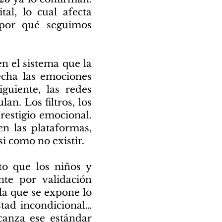
al, lo cual afecta
¿por qué seguimos
en el sistema que la
echa las emociones
guiente, las redes
an. Los filtros, los
restigio emocional.
n las plataformas,
si como no existir.
to que los niños y
nte por validación
la que se expone lo
stad incondicional…
canza ese estándar