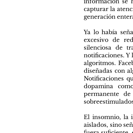
información se 
capturar la atenc
generación enter
Ya lo había señ
excesivo de re
silenciosa de t
notificaciones. Y 
algoritmos. Face
diseñadas con a
Notificaciones q
dopamina como 
permanente de 
sobreestimulados
El insomnio, la 
aislados, sino s
fuera suficiente