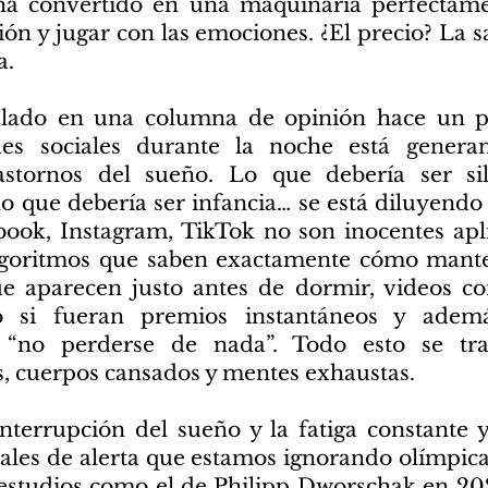
ha convertido en una maquinaria perfectam
ión y jugar con las emociones. ¿El precio? La 
a.
alado en una columna de opinión hace un p
des sociales durante la noche está gener
rastornos del sueño. Lo que debería ser si
lo que debería ser infancia… se está diluyendo e
book, Instagram, TikTok no son inocentes apl
lgoritmos que saben exactamente cómo mante
ue aparecen justo antes de dormir, videos co
si fueran premios instantáneos y ademá
“no perderse de nada”. Todo esto se tra
, cuerpos cansados y mentes exhaustas.
interrupción del sueño y la fatiga constante
eñales de alerta que estamos ignorando olímpi
, estudios como el de Philipp Dworschak en 20