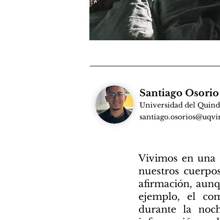
Santiago Osori
Universidad del Quind
santiago.osorios@uqvir
Vivimos en una e
nuestros cuerpos
afirmación, aun
ejemplo, el com
durante la no