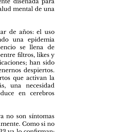
ente diseñada para
salud mental de una
ar de años: el uso
ando una epidemia
lencio se llena de
ntre filtros, likes y
icaciones; han sido
nernos despiertos.
rtos que activan la
s, una necesidad
duce en cerebros
 ya no son síntomas
camente. Como si no
23 ya lo confirman: