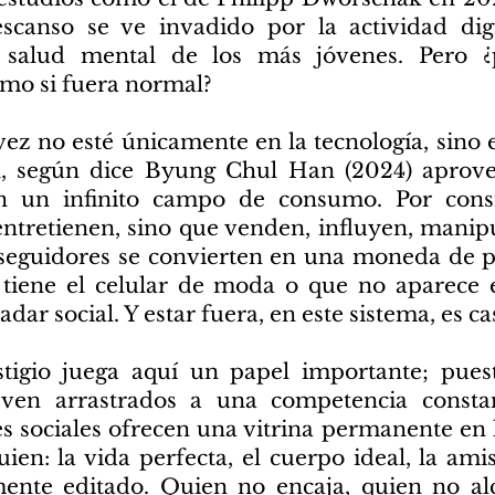
scanso se ve invadido por la actividad digit
a salud mental de los más jóvenes. Pero 
omo si fuera normal?
vez no esté únicamente en la tecnología, sino 
al, según dice Byung Chul Han (2024) aprov
n un infinito campo de consumo. Por consi
entretienen, sino que venden, influyen, manipul
 seguidores se convierten en una moneda de p
tiene el celular de moda o que no aparece e
dar social. Y estar fuera, en este sistema, es ca
stigio juega aquí un papel importante; pues
 ven arrastrados a una competencia consta
es sociales ofrecen una vitrina permanente en 
ien: la vida perfecta, el cuerpo ideal, la ami
ente editado. Quien no encaja, quien no al