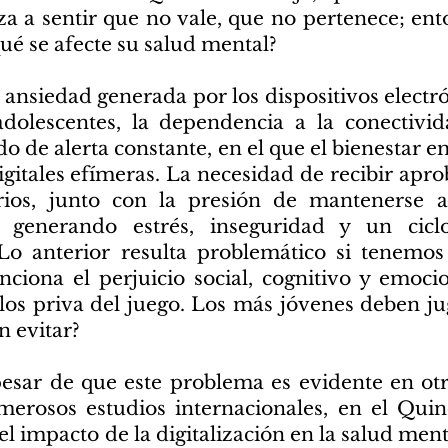
nza a sentir que no vale, que no pertenece; ent
ué se afecte su salud mental?
 ansiedad generada por los dispositivos electr
adolescentes, la dependencia a la conectiv
do de alerta constante, en el que el bienestar e
igitales efímeras. La necesidad de recibir apr
rios, junto con la presión de mantenerse a
á generando estrés, inseguridad y un cicl
Lo anterior resulta problemático si tenemo
ciona el perjuicio social, cognitivo y emoci
los priva del juego. Los más jóvenes deben jug
n evitar?
esar de que este problema es evidente en otr
erosos estudios internacionales, en el Quin
el impacto de la digitalización en la salud ment