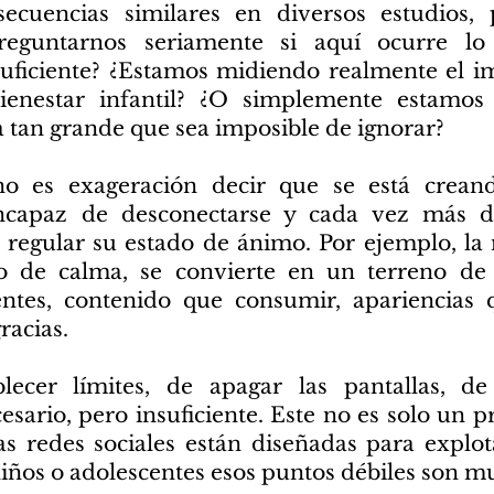
nsecuencias similares en diversos estudios, 
reguntarnos seriamente si aquí ocurre l
suficiente? ¿Estamos midiendo realmente el i
bienestar infantil? ¿O simplemente estamo
 tan grande que sea imposible de ignorar?
no es exageración decir que se está crean
 incapaz de desconectarse y cada vez más 
a regular su estado de ánimo. Por ejemplo, la
 de calma, se convierte en un terreno de 
ntes, contenido que consumir, apariencias q
racias.
lecer límites, de apagar las pantallas, d
esario, pero insuficiente. Este no es solo un 
Las redes sociales están diseñadas para explo
 niños o adolescentes esos puntos débiles son m