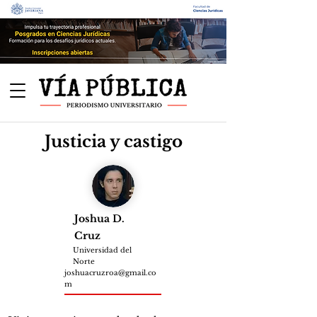
Justicia y castigo
Joshua D.
Cruz
Universidad del
Norte
joshuacruzroa@gmail.co
m