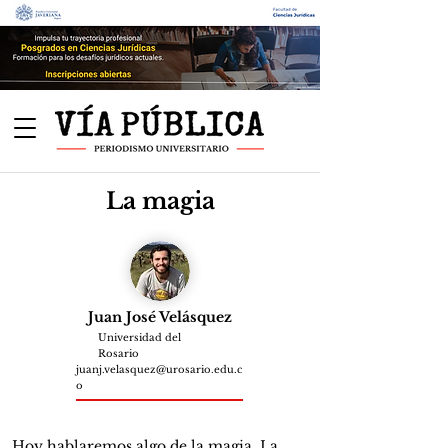
La magia
Juan José Velásquez
Universidad del
Rosario
juanj.velasquez@urosario.edu.c
o
Hoy hablaremos algo de la magia. La