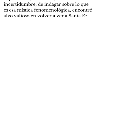
incertidumbre, de indagar sobre lo que
es esa mística fenomenológica, encontré
algo valioso en volver a ver a Santa Fe.
Hay cosas en la vida que simplemente
no requieren de una explicación lógica o
que tenga sentido. La música intenta
captarlo de alguna forma. Airbag —no sé
qué mística tenga para conectar sus
canciones con el fútbol y la vida— canta
el “no me arrepiento de nada contigo,
contigo me muero, contigo revivo. Sos
mi victoria, sos mi fracaso”. La memoria
que persiste en el tiempo. Nunca lo
olvides. Ahí está la magia. En levantarse,
emocionarse, gritar un gol y esperar lo
inesperado. La magia está en ver a un
Rodallega, ya casi cuarentón, llorar,
lesionado y aun así levantarse y marcar.
Así, Santa Fe logró ser campeón de su
décima estrella tras nueve años de larga
espera.