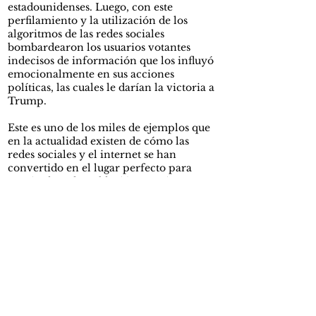
estadounidenses. Luego, con este
perfilamiento y la utilización de los
algoritmos de las redes sociales
bombardearon los usuarios votantes
indecisos de información que los influyó
emocionalmente en sus acciones
políticas, las cuales le darían la victoria a
Trump.
Este es uno de los miles de ejemplos que
en la actualidad existen de cómo las
redes sociales y el internet se han
convertido en el lugar perfecto para
manipular a la población. Pereirano en
su libro nos muestra como grandes
empresas usan la Big Data y los
algoritmos para influir en la mente de los
usuarios y hacerlos comprar miles de
productos o experiencias, y sucesos
como el de
Cambridge Analytica
nos
demuestran lo útiles que pueden ser los
datos y los algoritmos para influenciar en
las decisiones políticas de una sociedad.
Simplemente ya no existe una