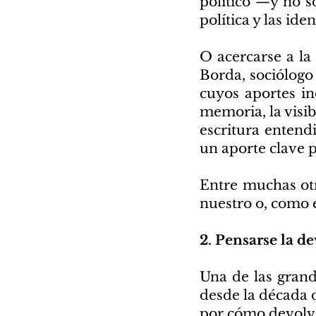
político —y no s
política y las ide
O acercarse a la
Borda, sociólogo 
cuyos aportes in
memoria, la visib
escritura entend
un aporte clave 
Entre muchas otra
nuestro o, como e
2. Pensarse la d
Una de las gran
desde la década 
por cómo devolve