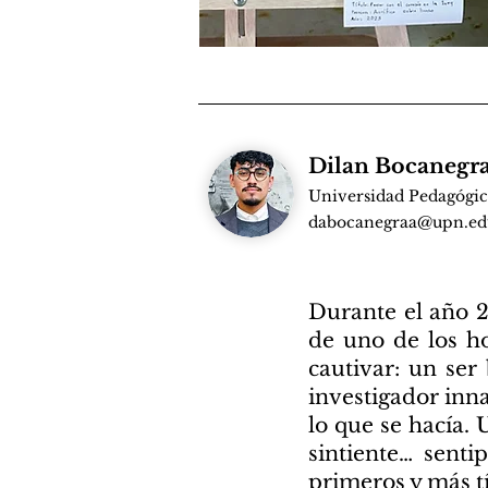
Dilan Bocanegra
Universidad Pedagógic
dabocanegraa@upn.ed
Durante el año 2
de uno de los 
cautivar: un ser 
investigador inna
lo que se hacía
sintiente… sent
primeros y más t