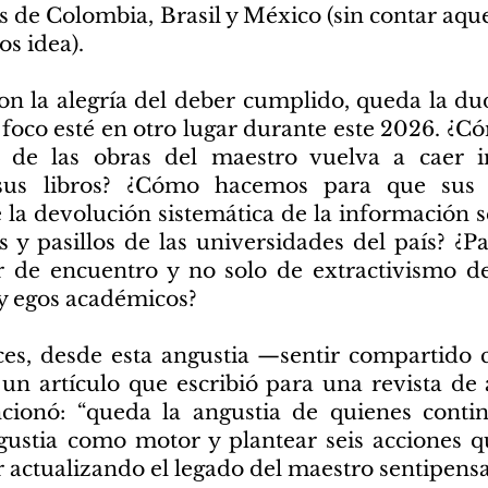
s de Colombia, Brasil y México (sin contar aque
s idea).
on la alegría del deber cumplido, queda la d
 foco esté en otro lugar durante este 2026. ¿C
 de las obras del maestro vuelva a caer i
us libros? ¿Cómo hacemos para que sus 
la devolución sistemática de la información s
 y pasillos de las universidades del país? ¿Pa
ar de encuentro y no solo de extractivismo d
 y egos académicos?
es, desde esta angustia —sentir compartido c
un artículo que escribió para una revista de
ionó: “queda la angustia de quienes conti
gustia como motor y plantear seis acciones
r actualizando el legado del maestro sentipens