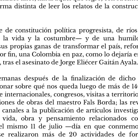
ma distinta de leer los relatos de la construc
de constitución política progresista, de río
 la vida y la costumbre— y de una humilda
s propias ganas de transformar el país, refo
, por fin, una Colombia en paz, como lo dejaría 
 tras el asesinato de Jorge Eliécer Gaitán Ayala
emanas después de la finalización de dicho
ionar sobre qué nos queda luego de más de 14
e internacionales, congresos, visitas a territori
iones de obras del maestro Fals Borda; las rev
 canales a la publicación de artículos investi
 vida, obra y pensamiento relacionados co
el mismo 11 de julio —día en que conmemor
 realizaron más de 20 actividades de fo