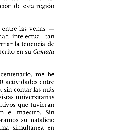
ción de esta región
s entre las venas —
d intelectual tan
rmar la tenencia de
escrito en su
Cantata
.
 centenario, me he
0 actividades entre
o, sin contar las más
istas universitarias
gativos que tuvieran
n el maestro. Sin
amos su natalicio
rma simultánea en