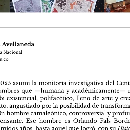
 Avellaneda
a Nacional
u.co
025 asumí la monitoría investigativa del Cente
hombres que —humana y académicamente— 
bi existencial, polifacético, lleno de arte y c
to, angustiado por la posibilidad de transform
. Un hombre camaleónico, controversial y pro
ipensante. Ese hombre es Orlando Fals Bord
ímidos años, hasta aquel que logró, con su
Histo