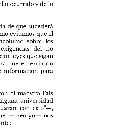
llo ocurrido y de lo
uda de qué sucederá
ómo evitamos que el
ncólume sobre los
exigencias del no
ean leyes que sigan
ra que el territorio
e información para
on el maestro Fals
 alguna universidad
nuarán con esto”—,
 que —creo yo— nos
ante: