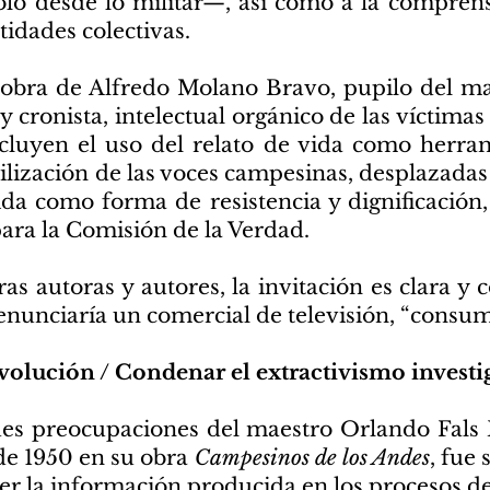
olo desde lo militar—, así como a la compre
ntidades colectivas.
 obra de Alfredo Molano Bravo, pupilo del m
y cronista, intelectual orgánico de las víctima
cluyen el uso del relato de vida como herram
ilización de las voces campesinas, desplazadas 
ida como forma de resistencia y dignificación,
para la Comisión de la Verdad.
s autoras y autores, la invitación es clara y c
nunciaría un comercial de televisión, “consuma
evolución / Condenar el extractivismo investi
des preocupaciones del maestro Orlando Fals 
de 1950 en su obra
Campesinos de los Andes
, fue
r la información producida en los procesos de 