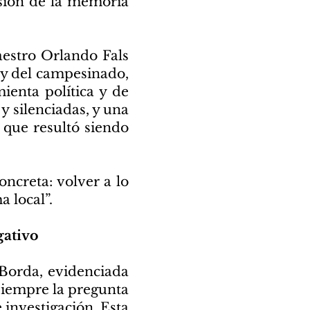
nsión de la memoria
aestro Orlando Fals
s y del campesinado,
ienta política y de
y silenciadas, y una
 que resultó siendo
oncreta: volver a lo
 local”.
gativo
Borda, evidenciada
 siempre la pregunta
investigación. Esta