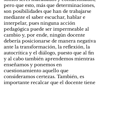
pero que esto, más que determinaciones,
son posibilidades que han de trabajarse
mediante el saber escuchar, hablar e
interpelar, pues ninguna acción
pedagógica puede ser impermeable al
cambio y, por ende, ningún docente
debería posicionarse de manera negativa
ante la transformación, la reflexión, la
autocrítica y el diálogo, puesto que al fin
y al cabo también aprendemos mientras
enseñamos y ponemos en
cuestionamiento aquello que
consideramos certezas. También, es
importante recalcar que el docente tiene
el deber de estar en un proceso de
formación constante que le permita
mejorar progresivamente en su práctica
y de este modo posibilitar procesos
críticos con sus estudiantes.
Por otra parte, y para finalizar, al hablar
de docencia en Latinoamérica es
imposible y casi una ofensa, no dedicar