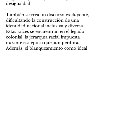
desigualdad.
También se crea un discurso excluyente,
dificultando la construcción de una
identidad nacional inclusiva y diversa.
Estas raíces se encuentran en el legado
colonial, la jerarquía racial impuesta
durante esa época que aún perdura.
Además, el blanqueamiento como ideal
promueve la superioridad en la educación
y los medios de comunicación. La falta de
educación no aborda de manera
profunda la problemática del racismo en
la nación. Asimismo, existe un miedo a la
otredad, a la diferencia, debido a la falta
de comprensión de la diversidad cultural,
generando discriminación. Solo al
enfrentar el endorracismo construiremos
una Colombia que se reconozca y valore
en toda su riqueza cultural, ya que somos
un país considerado como pluriétnico.
Para lograr una Colombia inclusiva, es
crucial promover una educación
antirracista, visibilizar la diversidad en