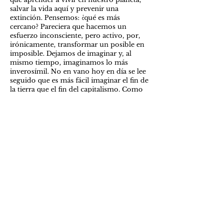
salvar la vida aquí y prevenir una
extinción. Pensemos: ¿qué es más
cercano? Pareciera que hacemos un
esfuerzo inconsciente, pero activo, por,
irónicamente, transformar un posible en
imposible. Dejamos de imaginar y, al
mismo tiempo, imaginamos lo más
inverosímil. No en vano hoy en día se lee
seguido que es más fácil imaginar el fin de
la tierra que el fin del capitalismo. Como
si el capitalismo fuera algo fijo, natural,
inmóvil y perpetuo, mientras que la
Tierra es, al parecer, algo que se
construyó con el tiempo, frágil,
perecedero, contingente. Irónico, ¿no?
¿Por qué no nos dedicamos un rato a
imaginar? Pero no a imaginar viajes a
otros planetas, teletransportaciones y
otras fantasías fetichistas de la ciencia
ficción. Eso, probablemente, sólo nos va a
llevar a donde ya estamos: imaginando
futuros cada vez más inverosímiles para
sostener nuestro presente insostenible.