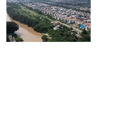
Foto: El Tiempo
Cali: bajo el manto
de la calidez, tras el
velo de la dignidad
en la vivienda
Álvaro Angulo | Universidad San Buenaventura de
Cali
En el devenir de los años, la ciudad de
Santiago de Cali ha sido testigo de un
crecimiento notorio y desmedido. Este
fenómeno, catalogado por especialistas
como una expansión descontrolada, ha