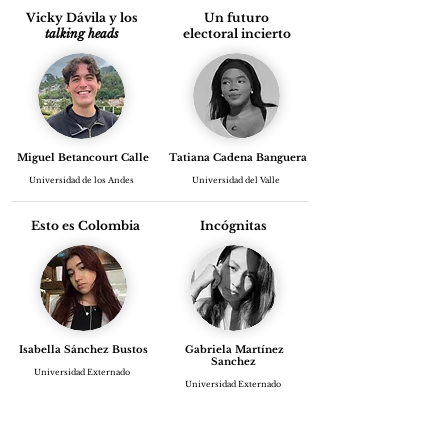
Vicky Dávila y los
Un futuro
talking heads
electoral incierto
Miguel Betancourt Calle
Tatiana Cadena Banguera
Universidad de los Andes
Universidad del Valle
Esto es Colombia
Incógnitas
Isabella Sánchez Bustos
Gabriela Martínez
Sanchez
Universidad Externado
Universidad Externado
Hacer memoria
Poesía: el brazo
para construir paz
armado de la protesta